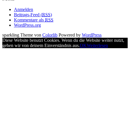
Anmelden
Beitrags-Feed (
RSS
)
Kommentare als
RSS
WordPress.org
sparkling Theme von
Colorlib
Powered by
WordPress
Diese Website benutzt Cookies. Wenn du die Website weiter nutzt,
gehen wir von deinem Einverständnis aus.
OK
Weiterlesen