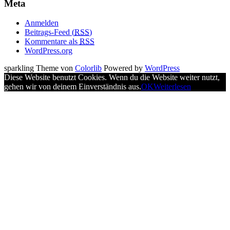
Meta
Anmelden
Beitrags-Feed (
RSS
)
Kommentare als
RSS
WordPress.org
sparkling Theme von
Colorlib
Powered by
WordPress
Diese Website benutzt Cookies. Wenn du die Website weiter nutzt,
gehen wir von deinem Einverständnis aus.
OK
Weiterlesen