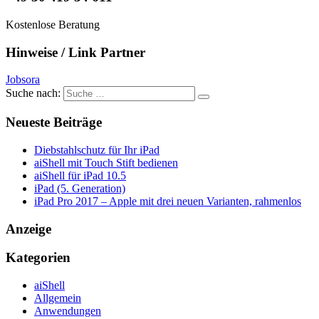
Kostenlose Beratung
Hinweise / Link Partner
Jobsora
Suche nach:
Neueste Beiträge
Diebstahlschutz für Ihr iPad
aiShell mit Touch Stift bedienen
aiShell für iPad 10.5
iPad (5. Generation)
iPad Pro 2017 – Apple mit drei neuen Varianten, rahmenlos
Anzeige
Kategorien
aiShell
Allgemein
Anwendungen