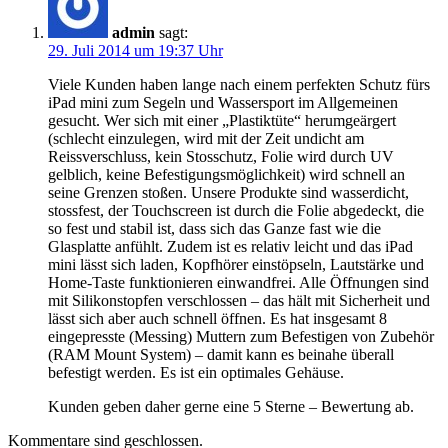
admin
sagt:
29. Juli 2014 um 19:37 Uhr
Viele Kunden haben lange nach einem perfekten Schutz fürs
iPad mini zum Segeln und Wassersport im Allgemeinen
gesucht. Wer sich mit einer „Plastiktüte“ herumgeärgert
(schlecht einzulegen, wird mit der Zeit undicht am
Reissverschluss, kein Stosschutz, Folie wird durch UV
gelblich, keine Befestigungsmöglichkeit) wird schnell an
seine Grenzen stoßen. Unsere Produkte sind wasserdicht,
stossfest, der Touchscreen ist durch die Folie abgedeckt, die
so fest und stabil ist, dass sich das Ganze fast wie die
Glasplatte anfühlt. Zudem ist es relativ leicht und das iPad
mini lässt sich laden, Kopfhörer einstöpseln, Lautstärke und
Home-Taste funktionieren einwandfrei. Alle Öffnungen sind
mit Silikonstopfen verschlossen – das hält mit Sicherheit und
lässt sich aber auch schnell öffnen. Es hat insgesamt 8
eingepresste (Messing) Muttern zum Befestigen von Zubehör
(RAM Mount System) – damit kann es beinahe überall
befestigt werden. Es ist ein optimales Gehäuse.
Kunden geben daher gerne eine 5 Sterne – Bewertung ab.
Kommentare sind geschlossen.