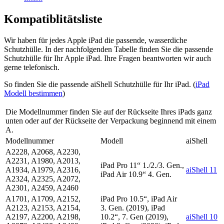
Kompatiblitätsliste
Wir haben für jedes Apple iPad die passende, wasserdiche
Schutzhülle. In der nachfolgenden Tabelle finden Sie die passende
Schutzhülle für Ihr Apple iPad. Ihre Fragen beantworten wir auch
gerne telefonisch.
So finden Sie die passende aiShell Schutzhülle für Ihr iPad. (
iPad
Modell bestimmen
)
Die Modellnummer finden Sie auf der Rückseite Ihres iPads ganz
unten oder auf der Rückseite der Verpackung beginnend mit einem
A.
Modellnummer
Modell
aiShell
A2228, A2068, A2230,
A2231, A1980, A2013,
iPad Pro 11“ 1./2./3. Gen.,
A1934, A1979, A2316,
aiShell 11
iPad Air 10.9“ 4. Gen.
A2324, A2325, A2072,
A2301, A2459, A2460
A1701, A1709, A2152,
iPad Pro 10.5“, iPad Air
A2123, A2153, A2154,
3. Gen. (2019), iPad
A2197, A2200, A2198,
10.2“, 7. Gen (2019),
aiShell 10