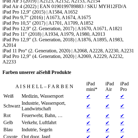
iPad Air 3 (2019) | A2123, A2152, A2153, A2154
iPad Air 4 (2022) | EAN 0190199789883 / SKU MYH12FD/A
iPad Pro 12,9″ (2015) | A1584, A1652
iPad Pro 9,7″ (2016) | A1673, A1674, A1675
iPad Pro 10,5″ (2017) | A1701, A1709, A1852
iPad Pro 12,9″ (2. Generation, 2017) | A1670, A1671, A1821
iPad Pro 11″ (2018) | A1934, A1979, A1980, A2013
iPad Pro 12,9″ (3. Generation, 2018) | A1876, A1895, A1983,
A2014
iPad 11 Pro“ (2. Generation, 2020) | A2068, A2228, A2230, A2231
iPad Pro 12,9″ (4. Generation, 2020) | A2069, A2229, A2232,
A2233
Farben unserer aiSehll Produkte
iPad
iPad
iPad
A I S H E L L – F A R B E N
mini*
Air
Pro
Weiß
Medizin, Wassersport
✔
✔
✔
Industrie, Wassersport,
Schwarz
✔
✔
✔
Landwirtschaft
Rot
Feuerwehr, Bahn, …
✔
✔
✔
Gelb
Verkehr, Luftfahrt
✔
✔
✔
Blau
Indutrie, Segeln
✔
✔
✔
Coyote
Out door, Jagd
✔
✔
✔