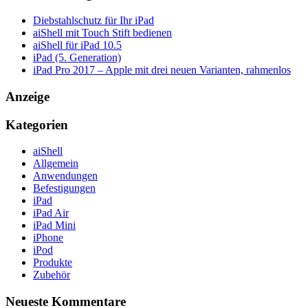
Diebstahlschutz für Ihr iPad
aiShell mit Touch Stift bedienen
aiShell für iPad 10.5
iPad (5. Generation)
iPad Pro 2017 – Apple mit drei neuen Varianten, rahmenlos
Anzeige
Kategorien
aiShell
Allgemein
Anwendungen
Befestigungen
iPad
iPad Air
iPad Mini
iPhone
iPod
Produkte
Zubehör
Neueste Kommentare