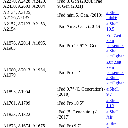
A2270, A2428, A2429,
iPad 8. Gen (2020), iPad
A2430, A2603, A2604
9. Gen (2021)
A2124, A2125,
aiShell
iPad mini 5. Gen. (2019)
A2126,A2133
mini+
A2152, A2123, A2153,
aiShell
iPad Air 3. Gen. (2019)
A2154
10.5
Zur Zeit
kein
A1876, A2014, A1895,
iPad Pro 12.9″ 3. Gen
passendes
A1983
aiShell
verfügbar.
Zur Zeit
kein
A1980, A2013, A1934,
iPad Pro 11″
passendes
A1979
aiShell
verfügbar.
iPad 9,7″ (6. Generation) /
aiShell
A1893, A1954
(2018)
9.7
aiShell
A1701, A1709
iPad Pro 10.5″
10.5
iPad (5. Generation) /
aiShell
A1823, A1822
(2017)
Air
aiShell
A1673, A1674, A1675
iPad Pro 9,7″