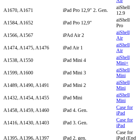
Air
aiShell
A1670, A1671
iPad Pro 12,9″ 2. Gen.
12.9
aiShell
A1584, A1652
iPad Pro 12,9″
Pro
aiShell
A1566, A1567
iPAd Air 2
Air
aiShell
A1474, A1475, A1476
iPad Air 1
Air
aiShell
A1538, A1550
iPad Mini 4
Mini+
aiShell
A1599, A1600
iPad Mini 3
Mini
aiShell
A1489, A1490, A1491
iPad Mini 2
Mini
aiShell
A1432, A1454, A1455
iPad Mini
Mini
Case for
A1458, A1459, A1460
iPad 4. Gen.
iPad
Case for
A1416, A1430, A1403
iPad 3. Gen.
iPad
Case for
A1395, A1396, A1397
iPad 2. gen.
iPad (End