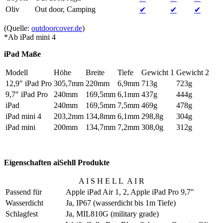
Oliv
Out door, Camping
✔
✔
✔
(Quelle:
outdoorcover.de
)
*Ab iPad mini 4
iPad Maße
Modell
Höhe
Breite
Tiefe
Gewicht 1
Gewicht 2
12,9″ iPad Pro
305,7mm
220mm
6,9mm
713g
723g
9,7″ iPad Pro
240mm
169,5mm
6,1mm
437g
444g
iPad
240mm
169,5mm
7,5mm
469g
478g
iPad mini 4
203,2mm
134,8mm
6,1mm
298,8g
304g
iPad mini
200mm
134,7mm
7,2mm
308,0g
312g
Eigenschaften aiSehll Produkte
A I S H E L L A I R
Passend für
Apple iPad Air 1, 2, Apple iPad Pro 9,7″
Wasserdicht
Ja, IP67 (wasserdicht bis 1m Tiefe)
Schlagfest
Ja, MIL810G (military grade)