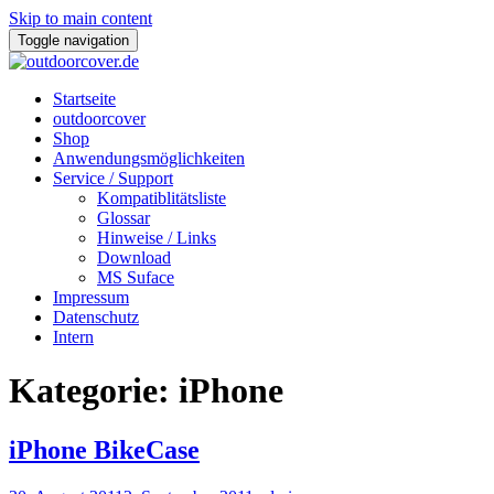
Skip to main content
Toggle navigation
Startseite
outdoorcover
Shop
Anwendungsmöglichkeiten
Service / Support
Kompatiblitätsliste
Glossar
Hinweise / Links
Download
MS Suface
Impressum
Datenschutz
Intern
Kategorie: iPhone
iPhone BikeCase