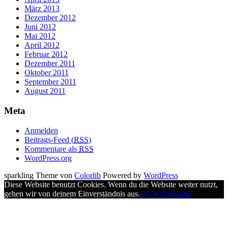
März 2013
Dezember 2012
Juni 2012
Mai 2012
April 2012
Februar 2012
Dezember 2011
Oktober 2011
September 2011
August 2011
Meta
Anmelden
Beitrags-Feed (
RSS
)
Kommentare als
RSS
WordPress.org
sparkling Theme von
Colorlib
Powered by
WordPress
Diese Website benutzt Cookies. Wenn du die Website weiter nutzt,
gehen wir von deinem Einverständnis aus.
OK
Weiterlesen